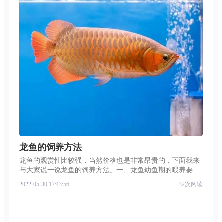
龙鱼的饲养方法
龙鱼的观赏性比较强，当然价格也是非常昂贵的，下面我来
与大家说一说龙鱼的饲养方法。一、龙鱼幼鱼期的喂养要点
龙鱼的生存需要弱酸性到中性的水质，硬度要求软水。PH值
2022-05-30 17:43:56
32次阅读
6.5~7.5之间，DH值3~12。水温24~28摄氏度都可以。亚硝酸
盐含量以及氯含量最好为零。1.新鱼入缸新鱼