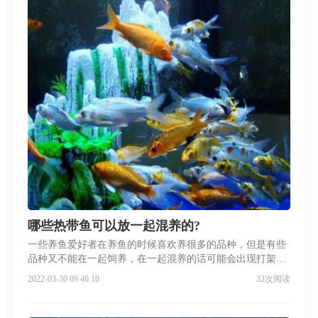
哪些热带鱼可以放一起混养的?
一些养鱼爱好者在养鱼的时候喜欢养很多的品种，但是有些
品种又不能在一起饲养，在一起混养的话可能会出现打架斗
殴的事情，严重鱼缸的鱼会掉一部分，所以哪些热带鱼可以
2022-03-30 09:46:10
32次阅读
放一起混养的? 哪些热带鱼可以放一起混养同种凶猛性鱼有
时可以和个体大小一致的混养，例如地