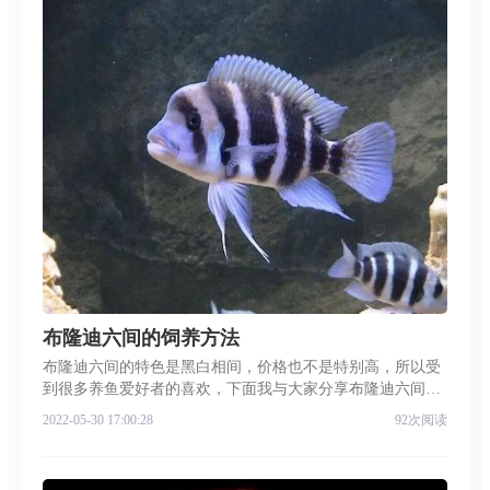
布隆迪六间的饲养方法
布隆迪六间的特色是黑白相间，价格也不是特别高，所以受
到很多养鱼爱好者的喜欢，下面我与大家分享布隆迪六间的
饲养方法。野生环境里的布隆迪六间多以集群方式出现，它
2022-05-30 17:00:28
92次阅读
们是肉食性慈鲷，但很少表现出拼命追逐猎物的形象。它们
会在夜里趁捕食对象休息时，群起猎