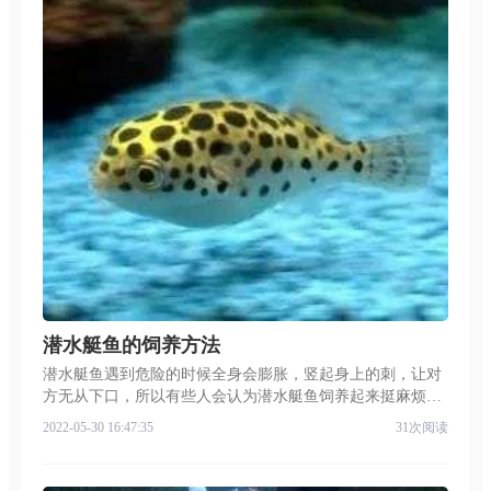
潜水艇鱼的饲养方法
潜水艇鱼遇到危险的时候全身会膨胀，竖起身上的刺，让对
方无从下口，所以有些人会认为潜水艇鱼饲养起来挺麻烦
的，下面我来与大家分享潜水艇鱼的饲养方法。 潜水艇鱼对
2022-05-30 16:47:35
31次阅读
人工饲料不屑一顾，它们很难接受那种颗粒饲料。潜水艇鱼
有着锋利的牙齿，是食肉动物。它们能