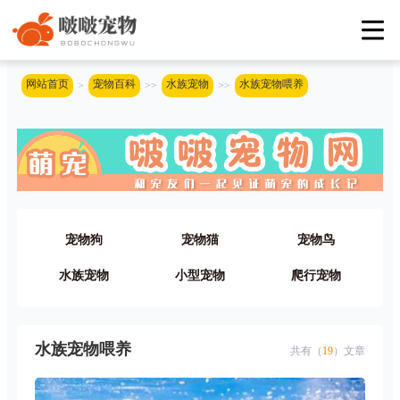
网站首页
宠物百科
水族宠物
水族宠物喂养
>
>>
>>
宠物狗
宠物猫
宠物鸟
水族宠物
小型宠物
爬行宠物
水族宠物喂养
共有（
19
）文章