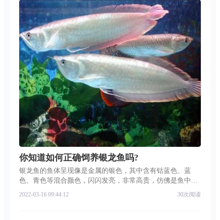
你知道如何正确饲养银龙鱼吗?
银龙鱼的鱼体呈现像是金属的银色，其中含有钴蓝色、蓝
色、青色等混合颜色，闪闪发亮，非常高贵，仿佛是鱼中的
贵族，令人深深着迷。你知道如何正确饲养银龙鱼吗?小编带
2022-03-16 09:44:12
30次阅读
你了解一下吧。【新鱼入缸】新的银龙鱼刚刚买回时，鱼缸
里的空气泵要经过至少24个小时运行，