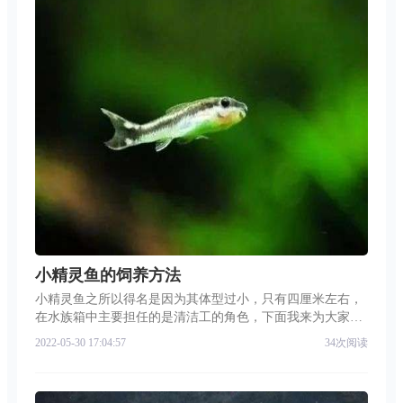
小精灵鱼的饲养方法
小精灵鱼之所以得名是因为其体型过小，只有四厘米左右，
在水族箱中主要担任的是清洁工的角色，下面我来为大家讲
解小精灵鱼的饲养方法。小精灵鱼长相独特，鱼体为棕黑
2022-05-30 17:04:57
34次阅读
色，身上有一条黑色的横纹贯穿全身，从眼部至尾部。横纹
以上为褐色，横纹以下为黄色。小精灵