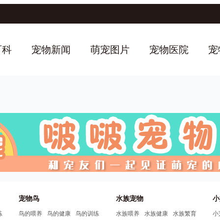
百科
宠物新闻
萌宠图片
宠物医院
宠
宠物鸟
水族宠物
小
练
鸟的喂养
鸟的健康
鸟的训练
水族喂养
水族健康
水族繁育
小