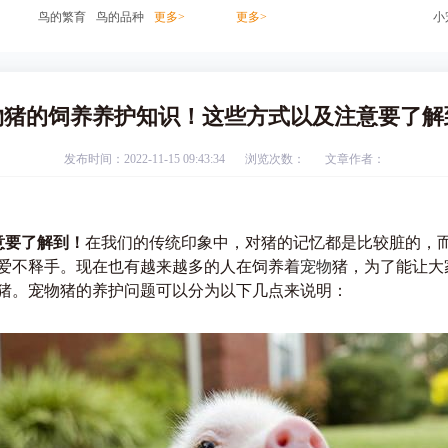
鸟的繁育
鸟的品种
更多>
更多>
小
物猪的饲养养护知识！这些方式以及注意要了解
发布时间：2022-11-15 09:43:34
浏览次数：
文章作者：
意要了解到！
在我们的传统印象中，对猪的记忆都是比较脏的，
爱不释手。现在也有越来越多的人在饲养着
宠物
猪，为了能让大
猪。宠物猪的养护问题可以分为以下几点来说明：