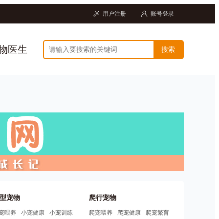
用户注册
账号登录
物医生
型宠物
爬行宠物
宠喂养
小宠健康
小宠训练
爬宠喂养
爬宠健康
爬宠繁育