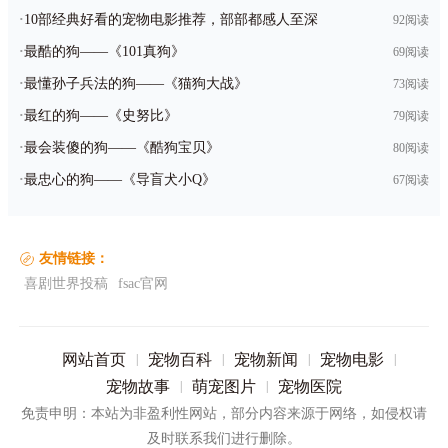
·
10部经典好看的宠物电影推荐，部部都感人至深
92阅读
·
最酷的狗——《101真狗》
69阅读
·
最懂孙子兵法的狗——《猫狗大战》
73阅读
·
最红的狗——《史努比》
79阅读
·
最会装傻的狗——《酷狗宝贝》
80阅读
·
最忠心的狗——《导盲犬小Q》
67阅读
友情链接：
喜剧世界投稿
fsac官网
网站首页
宠物百科
宠物新闻
宠物电影
|
|
|
|
宠物故事
萌宠图片
宠物医院
|
|
免责申明：本站为非盈利性网站，部分内容来源于网络，如侵权请
及时联系我们进行删除。