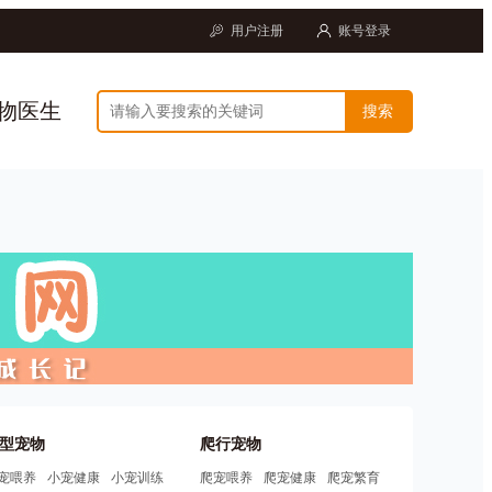
用户注册
账号登录
物医生
型宠物
爬行宠物
宠喂养
小宠健康
小宠训练
爬宠喂养
爬宠健康
爬宠繁育