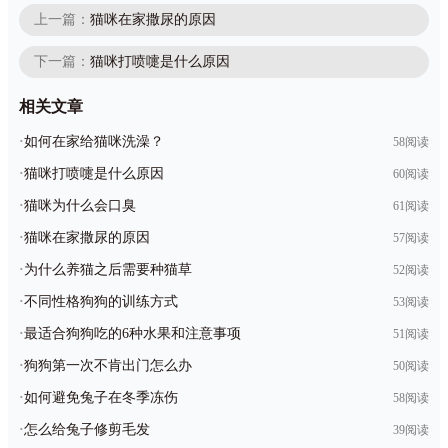
上一篇：
猫咪在家撒尿的原因
下一篇：
猫咪打喷嚏是什么原因
相关文章
·
如何在家给猫咪洗澡？
58阅读
·
猫咪打喷嚏是什么原因
60阅读
·
猫咪为什么会口臭
61阅读
·
猫咪在家撒尿的原因
57阅读
·
为什么养猫之后需要种猫草
52阅读
·
不同性格狗狗的训练方式
53阅读
·
最适合狗狗吃的6种水果和注意事项
51阅读
·
狗狗第一次不肯出门怎么办
50阅读
·
如何避免兔子在冬季冻伤
58阅读
·
怎么给兔子修剪毛发
39阅读